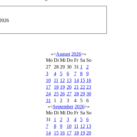
 2026
«
<
August
2026
>
»
Mo
Di
Mi
Do
Fr
Sa
So
27
28
29
30
31
1
2
3
4
5
6
7
8
9
10
11
12
13
14
15
16
17
18
19
20
21
22
23
24
25
26
27
28
29
30
31
1
2
3
4
5
6
«
<
September
2026
>
»
Mo
Di
Mi
Do
Fr
Sa
So
31
1
2
3
4
5
6
7
8
9
10
11
12
13
14
15
16
17
18
19
20