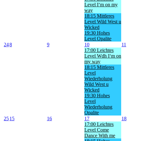
Level I‘m on my
way
18:15 Mittleres
Level Wild West u
Wicked
19:30 Hohes
Level Opalite
24
8
9
10
11
17:00 Leichtes
Level Wdh I‘m on
my way
18:15 Mittleres
Level
Wiederholung
Wild West u
Wicked
19:30 Hohes
Level
Wiederholung
Opalite
25
15
16
17
18
17:00 Leichtes
Level Come
Dance With me