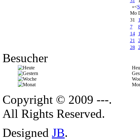
31
«
<
S
Mo
31
7
14
21
28
Besucher
Heu
Ges
Woc
Mon
Copyright © 2009 ---.
All Rights Reserved.
Designed
JB
.