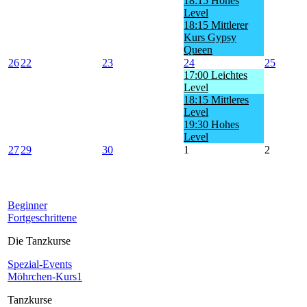
18:15 Hohes
Level
18:15 Mittlerer
Kurs Gypsy
Queen
26
22
23
24
25
17:00 Leichtes
Level
18:15 Mittleres
Level
19:30 Hohes
Level
27
29
30
1
2
Beginner
Fortgeschrittene
Die Tanzkurse
Spezial-Events
Möhrchen-Kurs1
Tanzkurse