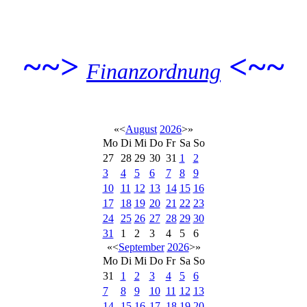
~~>
<~~
Finanzordnung
«
<
August
2026
>
»
Mo
Di
Mi
Do
Fr
Sa
So
27
28
29
30
31
1
2
3
4
5
6
7
8
9
10
11
12
13
14
15
16
17
18
19
20
21
22
23
24
25
26
27
28
29
30
31
1
2
3
4
5
6
«
<
September
2026
>
»
Mo
Di
Mi
Do
Fr
Sa
So
31
1
2
3
4
5
6
7
8
9
10
11
12
13
14
15
16
17
18
19
20