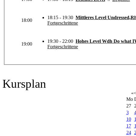
18:15 - 19:30
Mittleres Level Undressed,R
18:00
Fortgeschrittene
19:30 - 22:00
Hohes Level Wdh Do what IWa
19:00
Fortgeschrittene
Kursplan
«
Mo
27
3
10
17
24