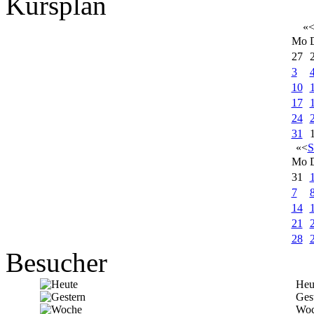
Kursplan
«
Mo
27
3
10
17
24
31
«
<
S
Mo
31
7
14
21
28
Besucher
Heu
Ges
Woc