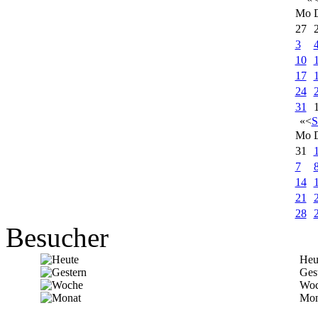
Mo
27
3
10
17
24
31
«
<
S
Mo
31
7
14
21
28
Besucher
Heu
Ges
Woc
Mon