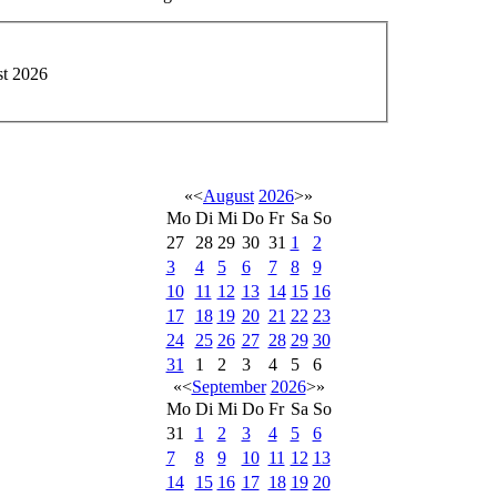
st 2026
«
<
August
2026
>
»
Mo
Di
Mi
Do
Fr
Sa
So
27
28
29
30
31
1
2
3
4
5
6
7
8
9
10
11
12
13
14
15
16
17
18
19
20
21
22
23
24
25
26
27
28
29
30
31
1
2
3
4
5
6
«
<
September
2026
>
»
Mo
Di
Mi
Do
Fr
Sa
So
31
1
2
3
4
5
6
7
8
9
10
11
12
13
14
15
16
17
18
19
20