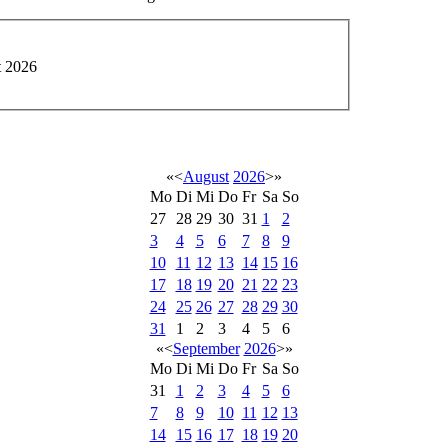
t 2026
«
<
August
2026
>
»
Mo
Di
Mi
Do
Fr
Sa
So
27
28
29
30
31
1
2
3
4
5
6
7
8
9
10
11
12
13
14
15
16
17
18
19
20
21
22
23
24
25
26
27
28
29
30
31
1
2
3
4
5
6
«
<
September
2026
>
»
Mo
Di
Mi
Do
Fr
Sa
So
31
1
2
3
4
5
6
7
8
9
10
11
12
13
14
15
16
17
18
19
20