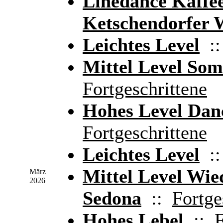
Linedance Kaffe
Ketschendorfer W
Leichtes Level
:
Mittel Level So
Fortgeschrittene
Hohes Level Danc
Fortgeschrittene
Leichtes Level
:
Mittel Level Wi
März
2026
Sedona
::
Fortge
Hohes Lebel
::
F